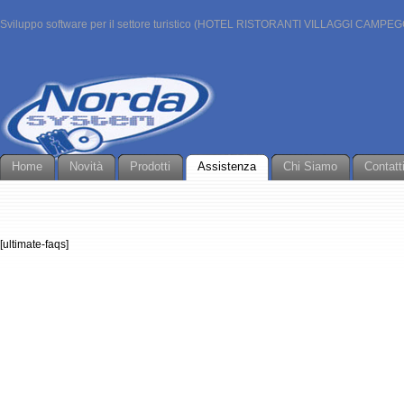
Sviluppo software per il settore turistico (HOTEL RISTORANTI VILLAGGI CAMPEG
Home
Novità
Prodotti
Assistenza
Chi Siamo
Contatt
[ultimate-faqs]