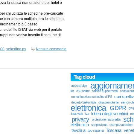
zza la stessa numerazione per hotel e
 per chi utilizza le schedine pre-caricate
ne con camera multipla, ora le schedine
 ordinamento più basso,
ne del file ISTAT via web per il portale
ppi non veniva inserito il comune di
000
,
schedine ps
Nessun commento
Tag cloud
aggiorname
acconti ditte
list
c59 online
calcolo supplementi
canbio dat
corrispettivi
comunicazione schedine di PS
decreto Salva Italia
ditta prenotante
elenco cli
elettronica
GDPR
gru
lotteria degli scontrini
istat web
iva
not
sch
privacy
protezione nazionalità
elettronico
sospesi pos
stampa schedine
tavola a
Toscana
venet
tipo caparra