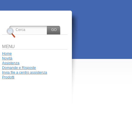
MENU
Home
Novità
Assistenza
Domande e Risposte
Invia file a centro assistenza
Prodotti