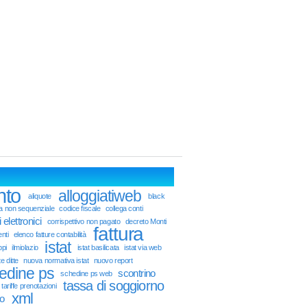
nto
alloggiatiweb
aliquote
black
a non sequenziale
codice fiscale
collega conti
 elettronici
corrispettivo non pagato
decreto Monti
fattura
enti
elenco fatture contabilità
istat
ppi
ilmiolazio
istat basilicata
istat via web
e ditte
nuova normativa istat
nuovo report
edine ps
scontrino
schedine ps web
tassa di soggiorno
tariffe prenotazioni
xml
o