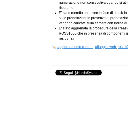
numerazione non consecutiva quando si utili
ristorante.
E’ stato corretto un errore in fase di check-in
sulle prenotazioni in presenza di prenotazio
vengono caricate sulla camera con indice di
E’ stato aggiornata la procedura della creazio
ROSS1000 che in presenza di componenti gru
residenza
aggiornamento comuni
,
alloggiatiweb
,
ross1