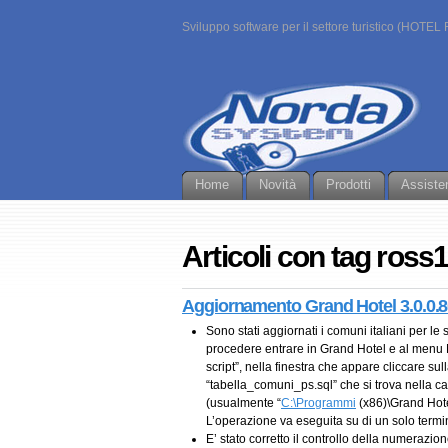
Sviluppo software per il settore turistico (H
Home
Novità
Prodotti
Assiste
Articoli con tag ross
Aggiornamento Grand Hotel 3.0.0.
Sono stati aggiornati i comuni italiani per le
procedere entrare in Grand Hotel e al men
script”, nella finestra che appare cliccare sull
“tabella_comuni_ps.sql” che si trova nella c
(usualmente “
C:\Programmi
(x86)\Grand Hotel
L’operazione va eseguita su di un solo termi
E’ stato corretto il controllo della numerazion