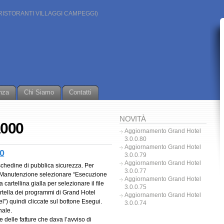
OTEL RISTORANTI VILLAGGI CAMPEGGI)
nza
Chi Siamo
Contatti
NOVITÀ
1000
Aggiornamento Grand Hotel
3.0.0.80
Aggiornamento Grand Hotel
80
3.0.0.79
Aggiornamento Grand Hotel
 schedine di pubblica sicurezza. Per
3.0.0.77
u Manutenzione selezionare “Esecuzione
Aggiornamento Grand Hotel
a cartellina gialla per selezionare il file
3.0.0.75
artella dei programmi di Grand Hotel
Aggiornamento Grand Hotel
”) quindi cliccate sul bottone Esegui.
3.0.0.74
nale.
e delle fatture che dava l’avviso di